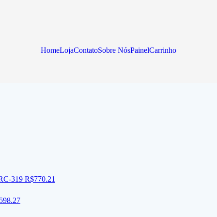
Home
Loja
Contato
Sobre Nós
Painel
Carrinho
 RC-319
R$
770.21
598.27