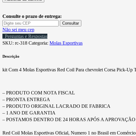
Mola
Esportiva
Consulte o prazo de entrega:
Corsa
Consultar
Pick-
Não sei meu cep
up
Perguntas e Respostas
(Todos)
SKU:
rc-318
Categoria:
Molas Esportivas
Red
Coil
Descrição
quantidade
kit Com 4 Molas Esportivas Red Coil Para chevrolet Corsa Pick-Up
– PRODUTO COM NOTA FISCAL
– PRONTA ENTREGA
– PRODUTO ORIGINAL LACRADO DE FABRICA
– 1 ANO DE GARANTIA
– POSTAMOS DENTRO DE 24 HORAS APÓS A APROVAÇÃO
Red Coil Molas Esportivas Oficial, Numero 1 no Brasil em Comércio