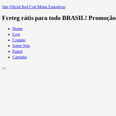
Site Oficial Red Coil Molas Esportivas
Freteg rátis para todo BRASIL!
Promoção 
Home
Loja
Contato
Sobre Nós
Painel
Carrinho
Menu de alternância de hambúrguer