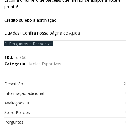
Escolha o número de parcelas que melhor se adapte a você e
pronto!
Crédito sujeito a aprovação.
Dúvidas? Confira nossa página de
Ajuda
.
Perguntas e Respostas
SKU:
rc-966
Categoria:
Molas Esportivas
Descrição
Informação adicional
Avaliações (0)
Store Policies
Perguntas