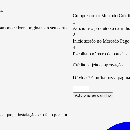
s.
Compre com o Mercado Crédito
1
mortecedores originais do seu carro
Adicione o produto ao carrinho
2
Inicie sessão no Mercado Pago
3
Escolha o número de parcelas q
Crédito sujeito a aprovação.
Dúvidas? Confira nossa págin
Palio
Weekend
Adicionar ao carrinho
(Exceto
16v)
2001+
 que, a instalação seja feita por um
Kit
Mola