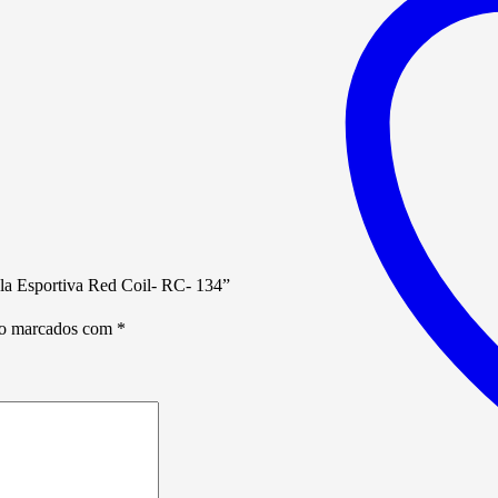
Esportiva
Red
Coil-
RC-
134
quantidade
ola Esportiva Red Coil- RC- 134”
ão marcados com
*