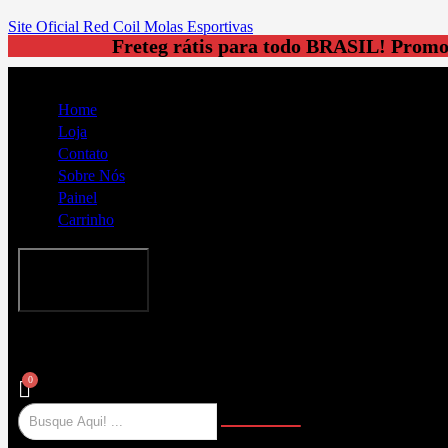
Site Oficial Red Coil Molas Esportivas
Freteg rátis para todo BRASIL!
Promo
Home
Loja
Contato
Sobre Nós
Painel
Carrinho
Menu de
alternância de
hambúrguer