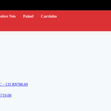
Sobre Nós
Painel
Carrinho
C - 135
R$
788.69
$
719.06