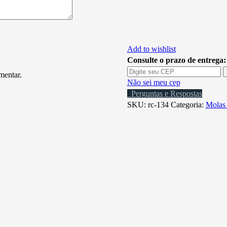
Add to wishlist
Consulte o prazo de entrega:
mentar.
Não sei meu cep
Perguntas e Respostas
SKU:
rc-134
Categoria:
Molas 