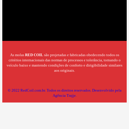
As molas
RED COIL
são projetadas e fabricadas obedecendo todos os
critérios internacionais das normas de processos e tolerância, tornando o
veículo baixo e mantendo condições de conforto e dirigibilidade similares
aos originais.
© 2022 RedCoil.com.br. Todos os direitos reservados.
Desenvolvido pela
Agência Trajje.