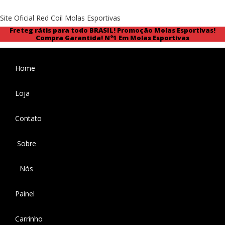
Site Oficial Red Coil Molas Esportivas
Freteg rátis para todo BRASIL!
Promoção Molas Esportivas!
Compra Garantida!
N°1 Em Molas Esportivas
Home
Loja
Contato
Sobre
Nós
Painel
Carrinho