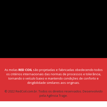
As molas
RED COIL
são projetadas e fabricadas obedecendo todos
os critérios internacionais das normas de processos e tolerância,
tornando o veículo baixo e mantendo condições de conforto e
dirigibilidade similares aos originais.
© 2022 RedCoil.com.br. Todos os direitos reservados.
Desenvolvido
pela Agência Trajje.