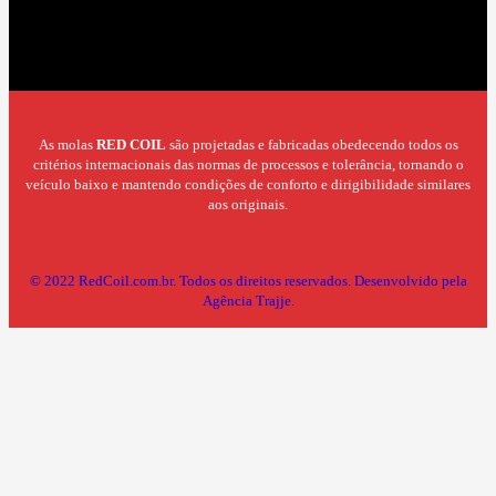
As molas
RED COIL
são projetadas e fabricadas obedecendo todos os
critérios internacionais das normas de processos e tolerância, tornando o
veículo baixo e mantendo condições de conforto e dirigibilidade similares
aos originais.
© 2022 RedCoil.com.br. Todos os direitos reservados.
Desenvolvido pela
Agência Trajje.