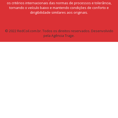
os critérios internacionais das normas de processos e tolerância,
tornando o veículo baixo e mantendo condições de conforto e
dirigibilidade similares aos originais.
© 2022 RedCoil.com.br. Todos os direitos reservados.
Desenvolvido
pela Agência Trajje.