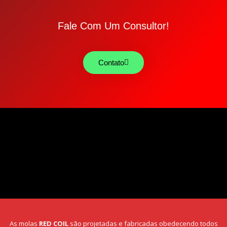
Fale Com Um Consultor!
Contato
As molas
RED COIL
são projetadas e fabricadas obedecendo todos