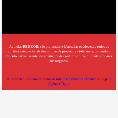
As molas
RED COIL
são projetadas e fabricadas obedecendo todos os
critérios internacionais das normas de processos e tolerância, tornando o
veículo baixo e mantendo condições de conforto e dirigibilidade similares
aos originais.
© 2022 RedCoil.com.br. Todos os direitos reservados.
Desenvolvido pela
Agência Trajje.