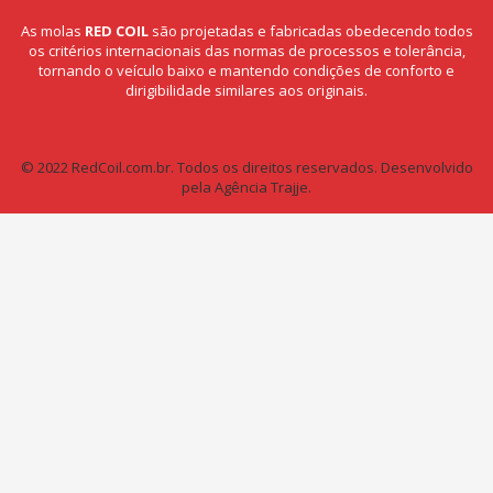
As molas
RED COIL
são projetadas e fabricadas obedecendo todos
os critérios internacionais das normas de processos e tolerância,
tornando o veículo baixo e mantendo condições de conforto e
dirigibilidade similares aos originais.
© 2022 RedCoil.com.br. Todos os direitos reservados.
Desenvolvido
pela Agência Trajje.